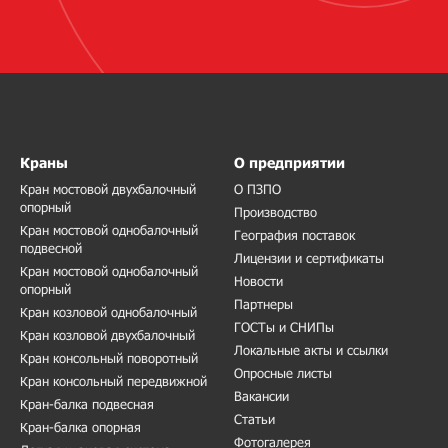
Краны
О предприятии
Кран мостовой двухбалочный
О ПЗПО
опорный
Производство
Кран мостовой однобалочный
География поставок
подвесной
Лицензии и сертификаты
Кран мостовой однобалочный
Новости
опорный
Партнеры
Кран козловой однобалочный
ГОСТы и СНИПы
Кран козловой двухбалочный
Локальные акты и ссылки
Кран консольный поворотный
Опросные листы
Кран консольный передвижной
Вакансии
Кран-балка подвесная
Статьи
Кран-балка опорная
Фотогалерея