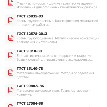
Машины, приборы и другие технические изделия.
Исполнения для различных климатических районов.
Категории, условия эксплуатации, хранения и
транспортирования в части воздействия
ГОСТ 25835-83
климатических факторов внешней среды.
Краны грузоподъемные. Классификация механизмов
по режимам работы.
ГОСТ 32578-2013
Краны грузоподъемные. Металлические конструкции.
Требования к материалам.
ГОСТ 9.010-80
Единая система защиты от коррозии и старения
Воздух сжатый для распыления лакокрасочных
материалов. Технические требования и методы
контроля.
ГОСТ 15140-78
Материалы лакокрасочные. Методы определения
адгезии.
ГОСТ 9980.5-86
Материалы лакокрасочные. Транспортировка и
хранение.
ГОСТ 27584-88