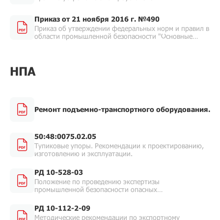
Приказ от 21 ноября 2016 г. №490
Приказ об утверждении федеральных норм и правил в
области промышленной безопасности "Основные
требования к проведению неразрушающего контроля
технических устройств, зданий и сооружений на
опасных производственных объектах".
НПА
Ремонт подъемно-транспортного оборудования.
50:48:0075.02.05
Тупиковые упоры. Рекомендации к проектированию,
изготовлению и эксплуатации.
РД 10-528-03
Положение по проведению экспертизы
промышленной безопасности опасных
производственных объектов, на которых
используются подъемные сооружения.
РД 10-112-2-09
Методические рекомендации по экспортному