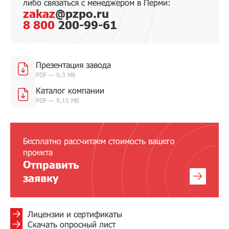
либо связаться с менеджером в Перми:
zakaz
@pzpo.ru
8 800
200-99-61
Презентация завода
PDF — 9,3 Мб
Каталог компании
PDF — 9,15 Мб
Бесплатно рассчитаем стоимость вашего
проекта
Отправить
заявку
Лицензии и сертификаты
Скачать опросный лист