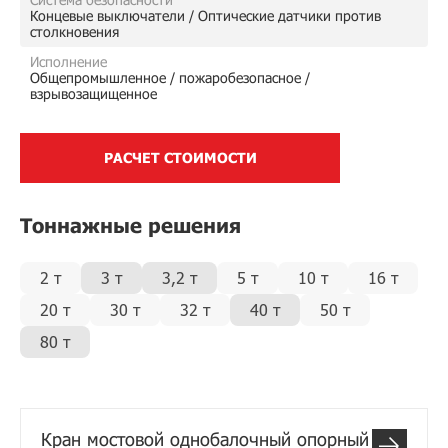
Концевые выключатели / Оптические датчики против
столкновения
Исполнение
Общепромышленное / пожаробезопасное /
взрывозащищенное
РАСЧЕТ СТОИМОСТИ
Тоннажные решения
2 т
3 т
3,2 т
5 т
10 т
16 т
20 т
30 т
32 т
40 т
50 т
80 т
Кран мостовой однобалочный опорный