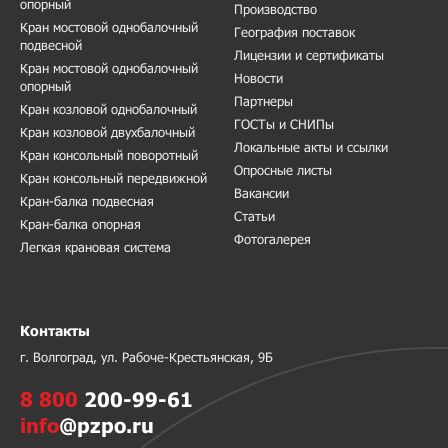
опорный
Производство
Кран мостовой однобалочный
География поставок
подвесной
Лицензии и сертификаты
Кран мостовой однобалочный
Новости
опорный
Партнеры
Кран козловой однобалочный
ГОСТы и СНИПы
Кран козловой двухбалочный
Локальные акты и ссылки
Кран консольный поворотный
Опросные листы
Кран консольный передвижной
Вакансии
Кран-балка подвесная
Статьи
Кран-балка опорная
Фотогалерея
Легкая крановая система
Контакты
г. Волгоград, ул. Рабоче-Крестьянская, 9Б
8 800
200-99-61
info
@pzpo.ru