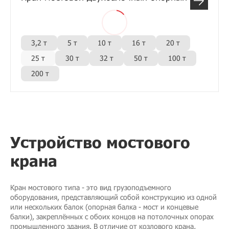
3,2 т
5 т
10 т
16 т
20 т
25 т
30 т
32 т
50 т
100 т
200 т
Устройство мостового
крана
Кран мостового типа - это вид грузоподъемного
оборудования, представляющий собой конструкцию из одной
или нескольких балок (опорная балка - мост и концевые
балки), закреплённых с обоих концов на потолочных опорах
промышленного здания. В отличие от козлового крана,