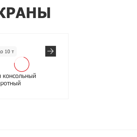
КРАНЫ
о 10 т
н консольный
оротный