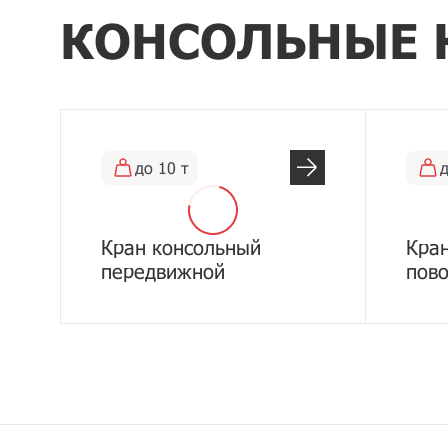
КОНСОЛЬНЫЕ 
до 10 т
д
Кран консольный
Кра
передвижной
пов