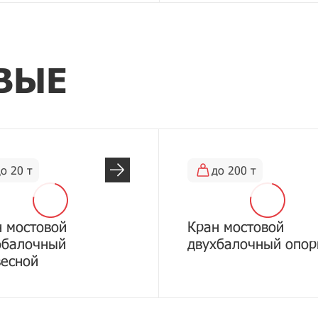
ВЫЕ
о 20 т
до 200 т
 мостовой
Кран мостовой
обалочный
двухбалочный опо
весной