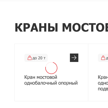
КРАНЫ МОСТО
до 20 т
д
Кран мостовой
Кран
однобалочный опорный
одн
под