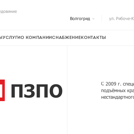
удование
Волгоград
ул. Рабоче-К
Ы
УСЛУГИ
О КОМПАНИИ
СНАБЖЕНИЕ
КОНТАКТЫ
Я
ПЗПО
С 2009 г. спе
подъёмных кра
нестандартног