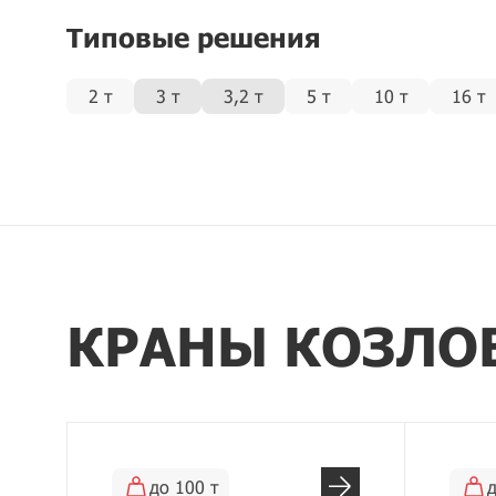
Типовые решения
2 т
3 т
3,2 т
5 т
10 т
16 т
КРАНЫ КОЗЛО
до 100 т
д