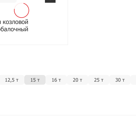
 козловой
обалочный
12,5 т
15 т
16 т
20 т
25 т
30 т