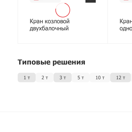
Кран козловой
Кран
двухбалочный
одн
Типовые решения
1 т
2 т
3 т
5 т
10 т
12 т