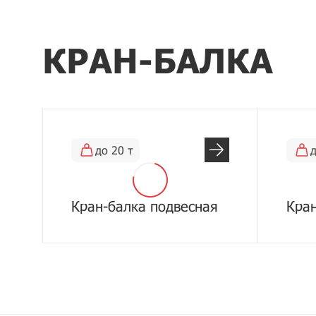
КРАН-БАЛКА
до 20 т
д
Кран-балка подвесная
Кран