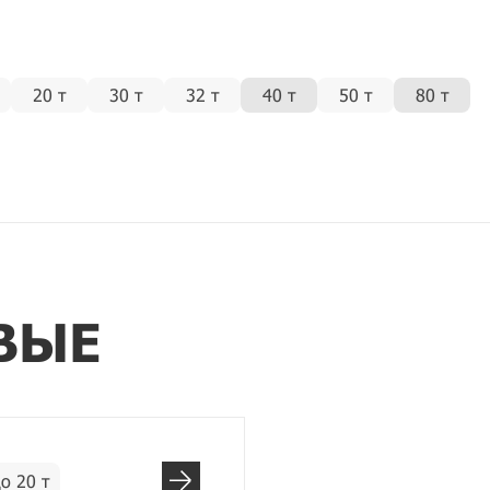
20 т
30 т
32 т
40 т
50 т
80 т
ВЫЕ
о 20 т