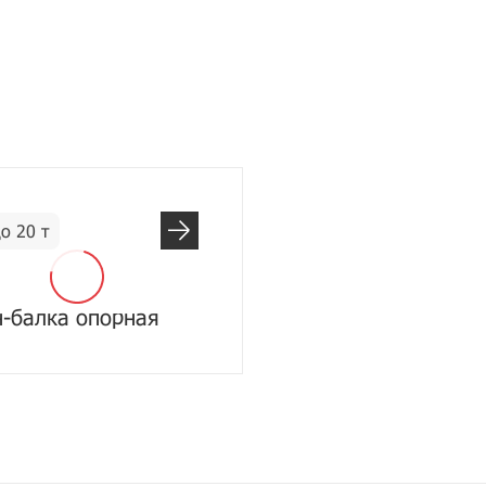
о 20 т
-балка опорная