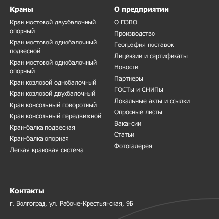
Краны
О предприятии
Кран мостовой двухбалочный
О ПЗПО
опорный
Производство
Кран мостовой однобалочный
География поставок
подвесной
Лицензии и сертификаты
Кран мостовой однобалочный
Новости
опорный
Партнеры
Кран козловой однобалочный
ГОСТы и СНИПы
Кран козловой двухбалочный
Локальные акты и ссылки
Кран консольный поворотный
Опросные листы
Кран консольный передвижной
Вакансии
Кран-балка подвесная
Статьи
Кран-балка опорная
Фотогалерея
Легкая крановая система
Контакты
г. Волгоград, ул. Рабоче-Крестьянская, 9Б