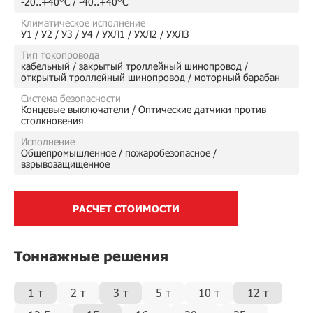
-20..+40°C / -40..+40°C
Климатическое исполнение
У1 / У2 / У3 / У4 / УХЛ1 / УХЛ2 / УХЛ3
Тип токопровода
кабельный / закрытый троллейный шинопровод /
открытый троллейный шинопровод / моторный барабан
Система безопасности
Концевые выключатели / Оптические датчики против
столкновения
Исполнение
Общепромышленное / пожаробезопасное /
взрывозащищенное
РАСЧЕТ СТОИМОСТИ
Тоннажные решения
1 т
2 т
3 т
5 т
10 т
12 т