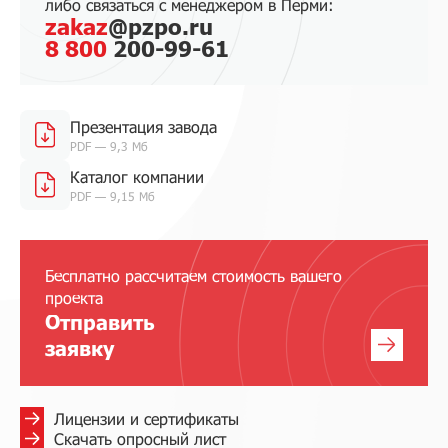
либо связаться с менеджером в Перми:
zakaz
@pzpo.ru
8 800
200-99-61
Презентация завода
PDF — 9,3 Мб
Каталог компании
PDF — 9,15 Мб
Бесплатно рассчитаем стоимость вашего
проекта
Отправить
заявку
Лицензии и сертификаты
Скачать опросный лист